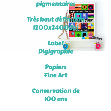
pigmentaires
Très haut définition
1200x2400dpi
Label
Digigraphie
Papiers
Fine Art
Conservation de
100 ans